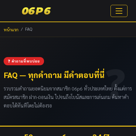
FAQ
หน้าแรก
❓ คำถามที่พบบ่อย
FAQ — ทุกคำถาม มีคำตอบที่นี่
รวบรวมคำถามยอดนิยมจากสมาชิก 06p6 ทั่วประเทศไทย ตั้งแต่การ
สมัครสมาชิก ฝาก-ถอนเงิน ไปจนถึงโบนัสและการเล่นเกม ค้นหาคำ
ตอบได้ทันทีโดยไม่ต้องรอ