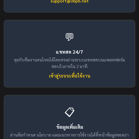
support@06p6.net
💬
แชทสด 24/7
คุยกับทีมงานคนไทยได้โดยตรงผ่านระบบแชทสดบนแพลตฟอร์ม
ตอบไวภายใน 2 นาที
เข้าสู่ระบบเพื่อใช้งาน
📋
ข้อมูลเพิ่มเติม
อ่านข้อกำหนด นโยบาย และแนวทางการใช้งานได้ที่หน้าข้อมูลของเรา