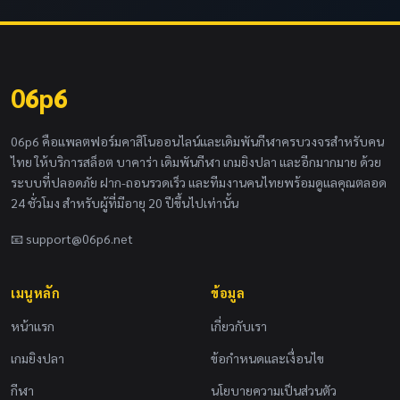
06p6
06p6 คือแพลตฟอร์มคาสิโนออนไลน์และเดิมพันกีฬาครบวงจรสำหรับคน
ไทย ให้บริการสล็อต บาคาร่า เดิมพันกีฬา เกมยิงปลา และอีกมากมาย ด้วย
ระบบที่ปลอดภัย ฝาก-ถอนรวดเร็ว และทีมงานคนไทยพร้อมดูแลคุณตลอด
24 ชั่วโมง สำหรับผู้ที่มีอายุ 20 ปีขึ้นไปเท่านั้น
📧
support@06p6.net
เมนูหลัก
ข้อมูล
หน้าแรก
เกี่ยวกับเรา
เกมยิงปลา
ข้อกำหนดและเงื่อนไข
กีฬา
นโยบายความเป็นส่วนตัว