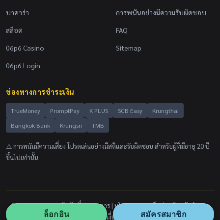
บาคาร่า
การพนันอย่างมีความรับผิดชอบ
สล็อต
FAQ
06p6 Casino
Sitemap
06p6 Login
ช่องทางการชำระเงิน
TrueMoney
PromptPay
K PLUS
SCB Easy
Krungthai
Bangkok Bank
Krungsri
TMB
⚠️ การพนันมีความเสี่ยง โปรดเล่นอย่างมีสติและรับผิดชอบ สำหรับผู้ที่มีอายุ 20 ปี
ขึ้นไปเท่านั้น
© 2026 06p6 สงวนลิขสิทธิ์ทุกประการ |
นโยบายความเป็นส่วนตัว
|
ข้อกำหนด
ล็อกอิน
สมัครสมาชิก
และเงื่อนไข